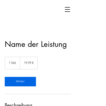
Name der Leistung
19,99
Euro
1 Std.
1
19,99 €
S
t
d
Weiter
Beschreibung